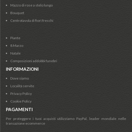
Mazzo di rose a stelo lungo
Bouquet
Centrotavola di fiori freschi
Piante
8 Marzo
Natale
Composizioni addobbi funebri
INFORMAZIONI
Dove siamo
Località servite
Privacy Policy
Cookie Policy
PAGAMENTI
Per proteggere i tuoi acquisti utilizziamo PayPal, leader mondiale nelle
transazione ecommerce