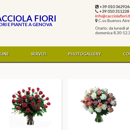
+39 010 362926
+39 010 311228
CCIOLA FIORI
info@cacciolafiori.i
C.so Buenos Aires
ORI E PIANTE A GENOVA
Orario: da lunedì a
domenica 8.30-12.
LINE
SERVIZI
PHOTOGALLERY
CO