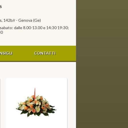
6
t
, 142b/r - Genova (Ge)
l sabato: dalle 8.00-13.00 e 14:30 19:30;
30
NSIGLI
CONTATTI