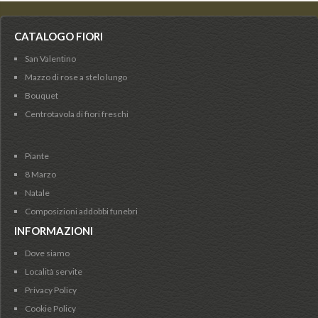
CATALOGO FIORI
San Valentino
Mazzo di rose a stelo lungo
Bouquet
Centrotavola di fiori freschi
Piante
8 Marzo
Natale
Composizioni addobbi funebri
INFORMAZIONI
Dove siamo
Località servite
Privacy Policy
Cookie Policy