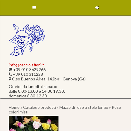
info@cacciolafiori.it
+39 010 3629266
+39 010 311228
C.so Buenos Aires, 142b/r - Genova (Ge)
Orario: da lunedì al sabato:
dalle 8.00-13.00 e 14:30 19:30;
domenica 8.30-12.30
Home
»
Catalogo prodotti
»
Mazzo di rose a stelo lungo
» Rose
colori misti