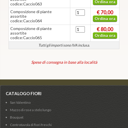
Ordina ora
codice:Caccio063
Composizione di piante
€ 70,00
assortite
Ordina ora
codice:Caccio064
Composizione di piante
€ 80,00
assortite
Ordina ora
codice:Caccio065
Tutti gli importi sono IVA inclusa.
Spese di consegna in base alla località
CATALOGO FIORI
San Valentino
Mazzo di rose a stelo lungo
Bouquet
Centrotavola di fiori freschi