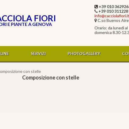
+39 010 362926
+39 010 311228
CCIOLA FIORI
info@cacciolafiori.i
C.so Buenos Aires
ORI E PIANTE A GENOVA
Orario: da lunedì a
domenica 8.30-12.
LINE
SERVIZI
PHOTOGALLERY
CO
omposizione con stelle
Composizione con stelle